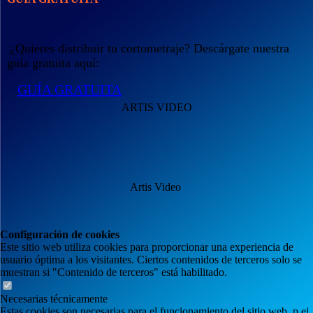
¿Quieres distribuir tu cortometraje? Descárgate nuestra
guía gratuita aquí:
GUÍA GRATUITA
ARTIS VIDEO
Artis Video
Configuración de cookies
Este sitio web utiliza cookies para proporcionar una experiencia de
usuario óptima a los visitantes. Ciertos contenidos de terceros solo se
muestran si "Contenido de terceros" está habilitado.
Necesarias técnicamente
Estas cookies son necesarias para el funcionamiento del sitio web, p.ej.